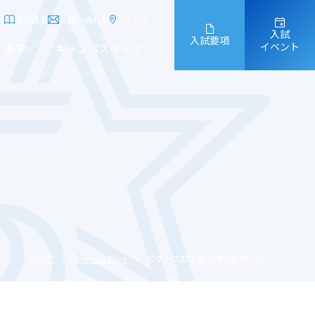
別
資料請求
お問い合わせ
アクセス
入試
入試要項
イベント
進学
キャンパスライフ
HOME
Shukusu Blog
≪ダンス部≫夏公演のお知らせ