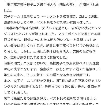
「東京都高等学校テニス選手権大会（団体の部）」が開催されま
した。
男子チームは見事初日のトーナメントを勝ち抜き、2日目に進出。
強豪校がひしめく中、ベスト16をかけた戦いに挑みました。
5回戦の都立駒場高校戦。ダブルスを落とし、後がない状況でシン
グルス1へとバトンが渡されました。マッチポイントを握られる極
限状態から、15分以上にわたる粘り強いプレーを展開しました
が、最後は惜しくも力尽き、結果は東京都ベスト32での敗退とな
りました。しかし、出場した選手はもちろん、応援の生徒も含
め、誰もが胸を打たれるまさに死闘でした。
淑巣の硬式テニス部において、高校男子での東京都ベスト32進出
は初の快挙となります。強豪校と一歩も引かずに戦えた経験は、3
年生の未来へ、そして新チームの糧となる大きな財産です。
また、女子チームも初戦を突破し、3回戦の都立日野高校戦ではシ
ングルス1が快勝するなど、最後まで粘り強く戦い抜き、健闘を見
せてくれました。
来年は先輩たちの記録を超え、ベスト16の壁を突き破れるよう、
日々の練習に誠心誠意取り組んでまいります。今後とも硬式テニ