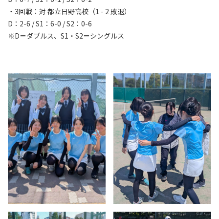
・3回戦：対 都立日野高校（1 - 2 敗退）
D：2-6 / S1：6-0 / S2：0-6
※D＝ダブルス、S1・S2＝シングルス