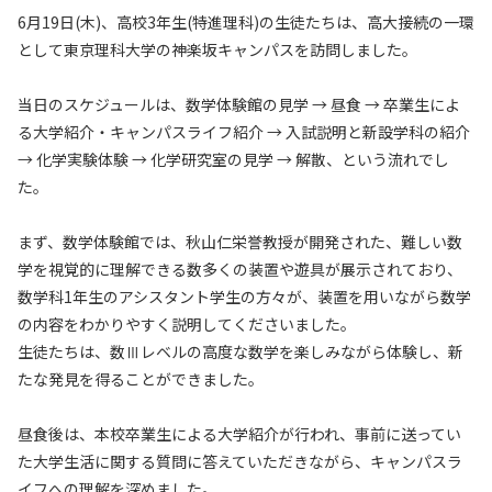
6月19日(木)、高校3年生(特進理科)の生徒たちは、高大接続の一環
として東京理科大学の神楽坂キャンパスを訪問しました。
当日のスケジュールは、数学体験館の見学 → 昼食 → 卒業生によ
る大学紹介・キャンパスライフ紹介 → 入試説明と新設学科の紹介
→ 化学実験体験 → 化学研究室の見学 → 解散、という流れでし
た。
まず、数学体験館では、秋山仁栄誉教授が開発された、難しい数
学を視覚的に理解できる数多くの装置や遊具が展示されており、
数学科1年生のアシスタント学生の方々が、装置を用いながら数学
の内容をわかりやすく説明してくださいました。
生徒たちは、数Ⅲレベルの高度な数学を楽しみながら体験し、新
たな発見を得ることができました。
昼食後は、本校卒業生による大学紹介が行われ、事前に送ってい
た大学生活に関する質問に答えていただきながら、キャンパスラ
イフへの理解を深めました。