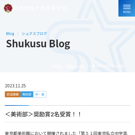
MENU
Blog
シュクスブログ
Shukusu Blog
HOME
Shukusu Blog
＜美術部＞奨励賞2名受賞！！
2023.11.25
部活情報
美術部
中・高
＜美術部＞奨励賞2名受賞！！
東京都美術館において開催されました「第５１回東京私立中学高