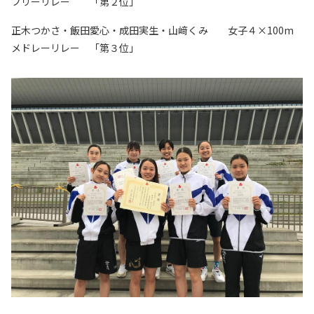
フリーリレー 「第２位」
正木つかさ・飯田愛心・成田実生・山﨑くみ 女子４×
100m
メドレーリレー 「第３位」