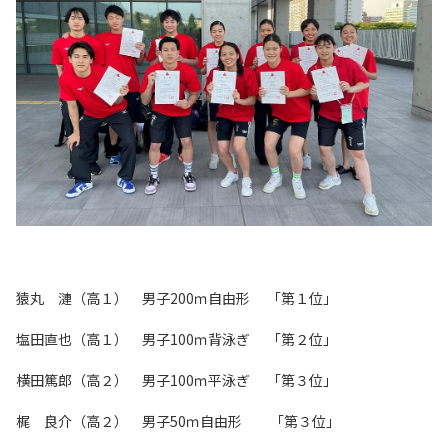
猿丸 漣（高１） 男子
200
ｍ自由形 「第１位」
塩田直也（高１） 男子
100
ｍ背泳ぎ 「第２位」
横田篤郎（高２） 男子
100
ｍ平泳ぎ 「第３位」
梶 良介（高２） 男子
50
ｍ自由形 「第３位」