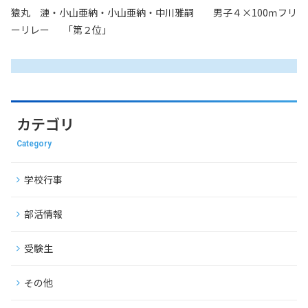
猿丸 漣・小山亜納・小山亜納・中川雅嗣 男子４×
100
ｍフリ
ーリレー 「第２位」
カテゴリ
Category
学校行事
部活情報
受験生
その他