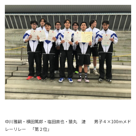
中川雅嗣・横田篤郎・塩田直也・猿丸 漣 男子４×
100m
メド
レーリレー 「第２位」