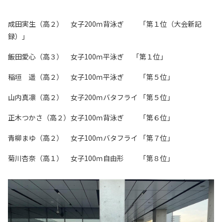
成田実生（高２） 女子
200
ｍ背泳ぎ 「第１位（大会新記
録）」
飯田愛心（高３） 女子
100
ｍ平泳ぎ 「第１位」
稲垣 遥（高２） 女子
100
ｍ平泳ぎ 「第５位」
山内真凛（高２） 女子
200
ｍバタフライ 「第５位」
正木つかさ（高２）女子
100
ｍ背泳ぎ 「第６位」
青柳まゆ（高２） 女子
100
ｍバタフライ 「第７位」
菊川杏奈（高１） 女子
100
ｍ自由形 「第８位」